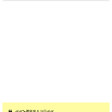
🌿🌿🐾🎁🌹🌹🌷🤝🏻🌿🌿