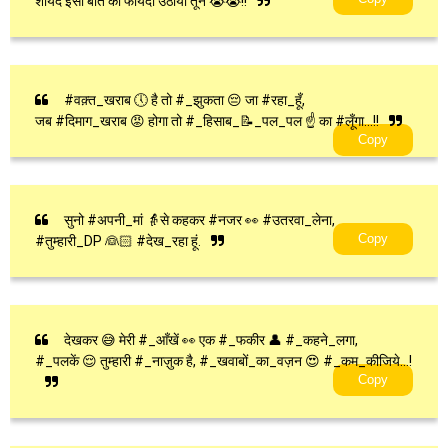
शायद इसी बात का फायदा उठाया तूने 😭😭!!
#वक़्त_खराब 🕔 है तो #_झुकता 😔 जा #रहा_हूँ,
जब #दिमाग_खराब 😡 होगा तो #_हिसाब_📝_पल_पल ☝ का #लूँगा...!!
Copy
सुनो #अपनी_मां 👵से कहकर #नजर 👀 #उतरवा_लेना,
Copy
#तुम्हारी_DP 👰🏻 #देख_रहा हूं.
देखकर 😅 मेरी #_आँखें 👀 एक #_फकीर 👤 #_कहने_लगा,
#_पलकें 😌 तुम्हारी #_नाज़ुक है, #_खवाबों_का_वज़न 😍 #_कम_कीजिये...!
Copy