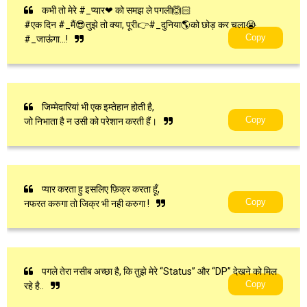
कभी तो मेरे #_प्यार❤ को समझ ले पगली🙆🏻
#एक दिन #_मैं😎तुझे तो क्या, पूरी👉#_दुनिया🌎को छोड़ कर चला😭
Copy
#_जाऊंगा...!
जिम्मेदारियां भी एक इम्तेहान होती है,
Copy
जो निभाता है न उसी को परेशान करती हैं।
प्यार करता हु इसलिए फ़िक्र करता हूँ,
Copy
नफरत करुगा तो जिक्र भी नही करुगा !
पगले तेरा नसीब अच्छा है, कि तुझे मेरे “Status” और “DP” देखने को मिल
Copy
रहे है..