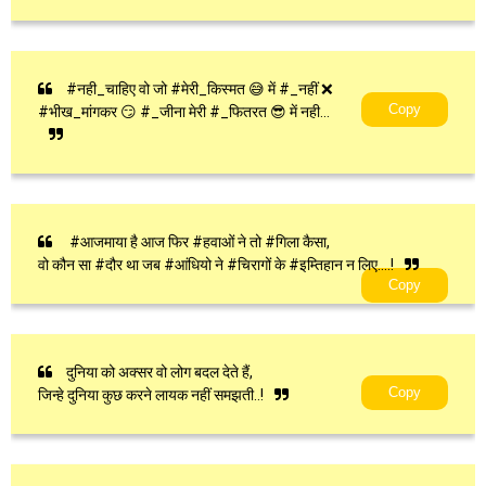
#नही_चाहिए वो जो #मेरी_किस्मत 😅 में #_नहीं ❌
Copy
#भीख_मांगकर 😏 #_जीना मेरी #_फितरत 😎 में नही...
#आजमाया है आज फिर #हवाओं ने तो #गिला कैसा,
वो कौन सा #दौर था जब #आंधियो ने #चिरागों के #इम्तिहान न लिए....!
Copy
दुनिया को अक्सर वो लोग बदल देते हैं,
Copy
जिन्हे दुनिया कुछ करने लायक नहीं समझती..!