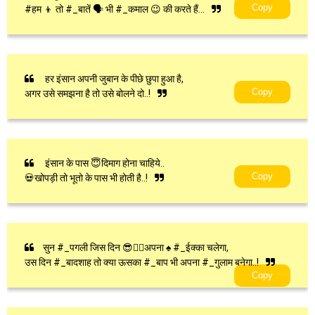
Copy
#हम 👦 तो #_बातें 🗣 भी #_कमाल 😉 की करते हैं...
हर इंसान अपनी जुबान के पीछे छुपा हुआ है,
Copy
अगर उसे समझना है तो उसे बोलने दो..!
इंसान के पास 😇दिमाग होना चाहिये..
Copy
💀खोपड़ी तो भूतो के पास भी होती है..!
सुन #_पगली जिस दिन 😎☝🏻अपना ♠️ #_ईक्का चलेगा,
उस दिन #_बादशाह तो क्या ऊसका #_बाप भी अपना #_गुलाम बनेगा..!
Copy