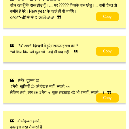
सोच रहा हूँ कि दारू छोड़ दूँ। ..... पर ????? किसके पास छोड़ू। ... सभी दोस्त तो
कमीने है मेरे। New year के पहले ही पी जायेंगे।
Copy
🌿🌿🐾🎁🌹🌹🌷🤝🏻🌿🌿
*वो अपनी ज़िन्दगी में हुऐ मशरूफ इतना की..*
Copy
*वो किस किस को भूल गये.. उन्हे भी याद नही..
#मेरे_दुश्मन 👿
#मेरी_खुशियों 😊 को देख# नहीं_सकते, 👀
लेकिन #वो_लोग 👫 #मेरा 👦 कुछ #उखाड़ 😎 भी #नहीं_सकते ।।
Copy
वो मोहब्बत हमसे..
कुछ इस तरह से करते है