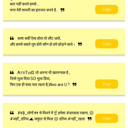
बात नहीं करते हमसे ...
Copy
मगर मेरी शायरी का इंतजार करते है..
काश कहीं ऐसा होता वो लौट आते,
Copy
और हमसे कहते तुम होते कौन हो हमे छोड़ने बाले।
AττiTυdΣ तो ‪अपना भी ‪‎खतरनाक है ,
जिसे भुला ‪दिया SO ‪‎भुला दिया,
Copy
फिर एक ‪ही शब्द ‪याद रहता है,Wнo are U ?
#बड़े_लोगों 👬 से मिलने में ☝ हमेशा #फ़ासला रखना, 😌
Copy
#जहाँ_दरिया 🌊 समुंदर से मिला 😌 दरिया #नहीं_रहता