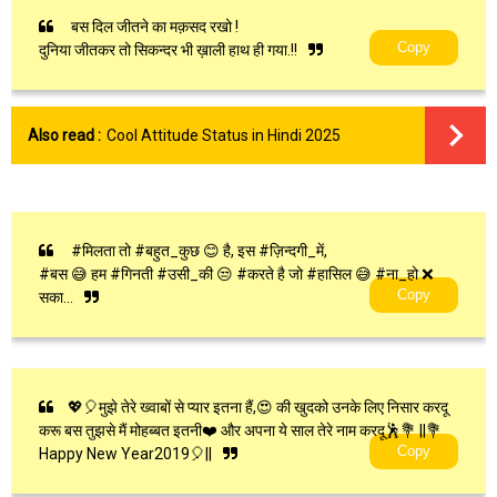
बस दिल जीतने का मक़सद रखो !
Copy
दुनिया जीतकर तो सिकन्दर भी ख़ाली हाथ ही गया.!!
Also read :
Cool Attitude Status in Hindi 2025
#मिलता तो #बहुत_कुछ 😊 है, इस #ज़िन्दगी_में,
#बस 😅 हम #गिनती #उसी_की 😒 #करते है जो #हासिल 😅 #ना_हो ❌
Copy
सका...
💖🎈मुझे तेरे ख्वाबों से प्यार इतना हैं,😍 की खुदको उनके लिए निसार करदू
करू बस तुझसे मैं मोहब्बत इतनी❤️ और अपना ये साल तेरे नाम करदू🕺💐 ||💐
Copy
Happy New Year2019🎈||