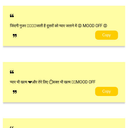
जिंदगी गुजर 👩‍❤‍💋‍👨जाती है दूसरों को प्यार जताने में 😡 MOOD OFF 😡
Copy
प्यार भी खत्म 💔और तेरे लिए ⏱वक्त भी खत्म 🙋‍♂MOOD OFF
Copy