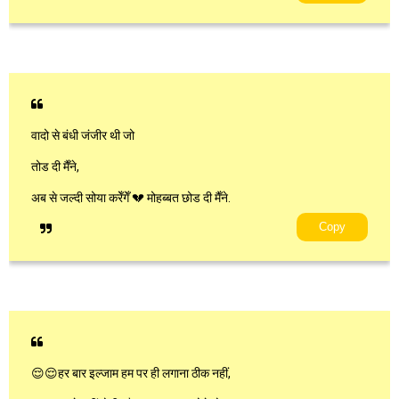
वादो से बंधी जंजीर थी जो
तोड दी मैँने,
अब से जल्दी सोया करेँगेँ 💔 मोहब्बत छोड दी मैँने.
Copy
😌😌हर बार इल्जाम हम पर ही लगाना ठीक नहीं,