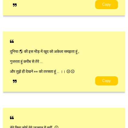
Copy
दुनिया 🌎 की इस भीड़ में खुद को अकेला समझता हूं ,
गुजरता हूं करीब से तेरे …
और तुझे ही देखने 👀 को तरसता हूं … ।। 😒☹️
Copy
तेरे सिवा कोई मेरे जज्बात में नहीं , 🤫