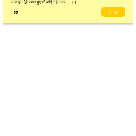
आज हम 😢 खफा हुए तो कोई नहीं आया … ।।
Copy