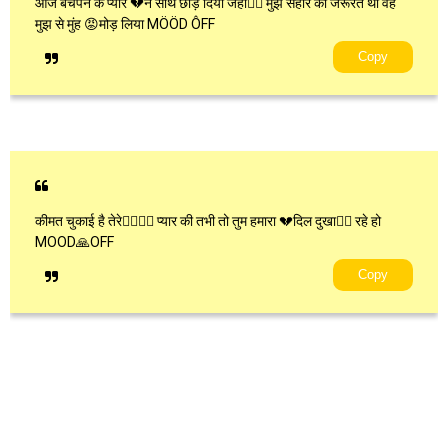
आज बचपन के प्यार 💔ने साथ छोड़ दिया जहां🧎‍♂ मुझे सहारे की जरूरत थी वह
मुझ से मुंह 😡मोड़ लिया MÖÖD ÔFF
Copy
कीमत चुकाई है तेरे👩‍❤‍💋‍👨 प्यार की तभी तो तुम हमारा 💔दिल दुखा🧎‍♂ रहे हो
MOOD🙏OFF
Copy