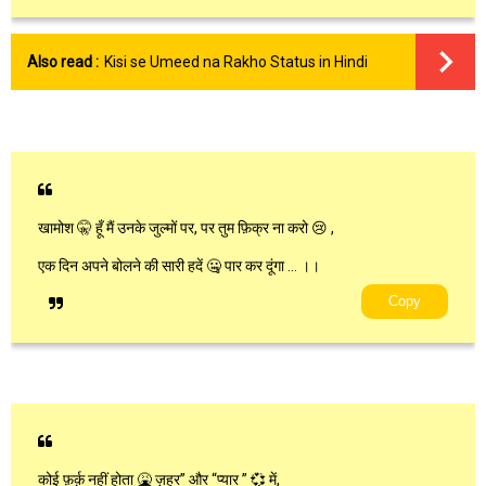
Also read :
Kisi se Umeed na Rakho Status in Hindi
खामोश 🤫 हूँ मैं उनके जुल्मों पर, पर तुम फ़िक्र ना करो 😢 ,
एक दिन अपने बोलने की सारी हदें 🤐 पार कर दूंगा … ।।
Copy
कोई फ़र्क़ नहीं होता 🤮 ज़हर” और “प्यार ” 💞 में,