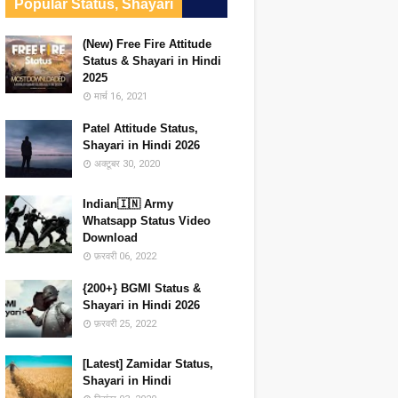
Popular Status, Shayari
(New) Free Fire Attitude
Status & Shayari in Hindi
2025
मार्च 16, 2021
Patel Attitude Status,
Shayari in Hindi 2026
अक्टूबर 30, 2020
Indian🇮🇳 Army
Whatsapp Status Video
Download
फ़रवरी 06, 2022
{200+} BGMI Status &
Shayari in Hindi 2026
फ़रवरी 25, 2022
[Latest] Zamidar Status,
Shayari in Hindi