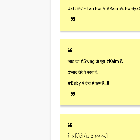
Jatt👳👉 Tan Hor V #Kaim💪 Ho Gya
जाट का #Swag तो पूरा #Kaim है,
#जाट तेरे पे मरता है,
#Baby ये तेरा #वहम है...!!
ਬੇ ਕਹਿੰਦੀ ਪੁੱਤ ਲੜਨਾ ਨਹੀ