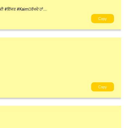
ੀ #ਇੱਜਤ #Kaim🏻ਰੱਖਦੇ ਹਾਂ....
Copy
Copy