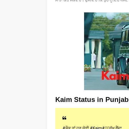
ਸਾਂਝਾ ਕਰ ਸਕਦੇ ਹੋ। ਉਮੀਦ ਹੈ ਕਿ ਤੁਹਾਨੂੰ ਇਹ ਪੋਸ
Kaim Status in Punjab
#ਸ਼ੌਕ ਤਾਂ ਹਰ ਕੋਈ #Kaim#👍🏻ਰੱਖ ਲੈਂਦਾ....