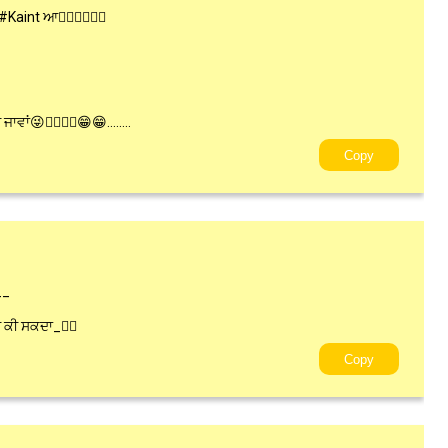
aint ਆ👌🏻👈🏻😜😜
ਾਂ😜👈🏻👌🏻😁😁........
Copy
__
 ਕੀ ਸਕਦਾ_👌🏻
Copy