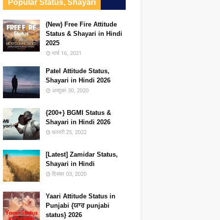
Popular Status, Shayari
(New) Free Fire Attitude
Status & Shayari in Hindi
2025
मार्च 16, 2021
Patel Attitude Status,
Shayari in Hindi 2026
अक्टूबर 30, 2020
{200+} BGMI Status &
Shayari in Hindi 2026
फ़रवरी 25, 2022
[Latest] Zamidar Status,
Shayari in Hindi
दिसंबर 03, 2020
Yaari Attitude Status in
Punjabi {ਯਾਰ punjabi
status} 2026