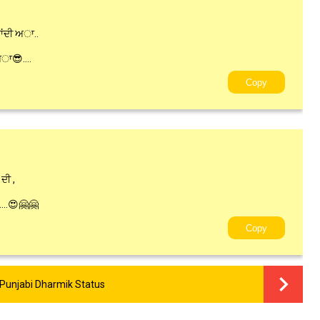
ਜਾਂਦੀ ਅਾ..
ਅਾ😎....
Copy
 ਦੀ ,
 ....😍🤗🤗
Copy
 Punjabi Dharmik Status