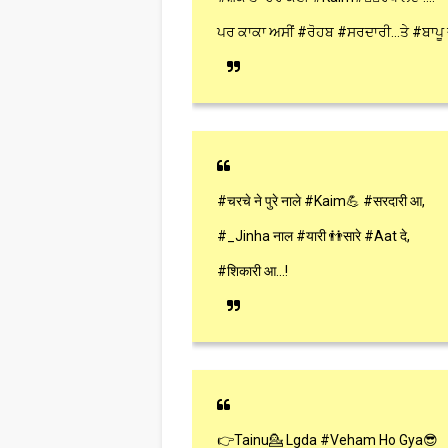
ਪਰ ਕਾਕਾ ਅਸੀਂ #ਰੋਹਬ #ਸਰਦਾਰੀ...ਤੇ #ਬਾਪੂ ਦ
#चरचे ने पुरे नाले #Kaim💪 #सरदारी आ,
#_Jinha नाल #यारी 👬सारे #Aat दे,
#शिकारी आ...!
👉Tainu💁 Lgda #Veham Ho Gya😎