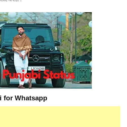
ਟ ਪਸੰਦ ਆਵੇਗੀ।
i for Whatsapp