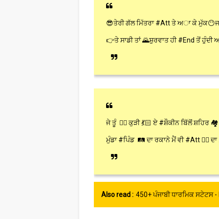
😎ਤੇਰੀ ਗੱਲ ਮਿੱਤਰਾ #Att ਤੇ ਅਾ ਕੇ ਮੁੱਕ😶
👉ਤੇ ਸਾਡੀ ਤਾਂ 🌄ਸ਼ੁਰਵਾਤ ਹੀ #End ਤੋਂ ਹੁੰਦੀ 
ਜੇ ਤੂੰ 👉🏻 ਕੁੜੀ 💃🏻 ਏ #ਸ਼ੌਕੀਨ ਬਿੱਲੋਂ ਸ਼ਹਿਰ 🏘
ਮੁੰਡਾ #ਪਿੰਡ 🛤 ਦਾ ਰਕਾਨੇ ਮੈਂ ਵੀ #Att 👌🏻 ਦਾ
Also read :
450+ ਪੰਜਾਬੀ ਧਾਰਮਿਕ ਸਟੇਟਸ -