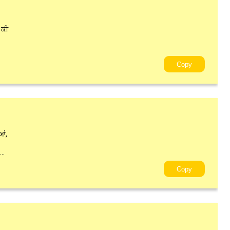
 ਕੀ
Copy
ਆਂ,
..
Copy