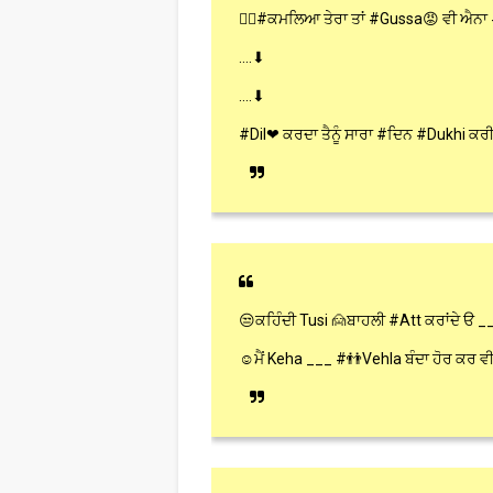
👉🏻#ਕਮਲਿਆ ਤੇਰਾ ਤਾਂ #Gussa😡 ਵੀ ਐਨਾ #K
....⬇
....⬇
#Dil❤ ਕਰਦਾ ਤੈਨੂੰ ਸਾਰਾ #ਦਿਨ #Dukhi ਕਰੀ ਜਾਵ
😒ਕਹਿੰਦੀ Tusi 🙍ਬਾਹਲੀ #Att ਕਰਾਂਦੇ ੳ _
☺ਮੈਂ Keha ___ #👬Vehla ਬੰਦਾ ਹੋਰ ਕਰ ਵੀ