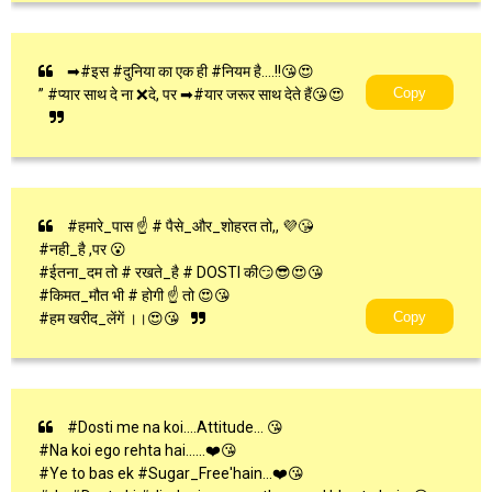
➡#इस #दुनिया का एक ही #नियम है….!!😘😍
Copy
” #प्यार साथ दे ना ❌दे, पर ➡#यार जरूर साथ देते हैं😘😍
#हमारे_पास ☝ # पैसे_और_शोहरत तो,, 💜😘
#नही_है ,पर 😮
#ईतना_दम तो # रखते_है # DOSTI की😏😎😍😘
#किमत_मौत भी # होगी ☝ तो 😍😘
Copy
#हम खरीद_लेंगें ।।😍😘
#Dosti me na koi....Attitude... 😘
#Na koi ego rehta hai......❤️😘
#Ye to bas ek #Sugar_Free'hain...❤️😘