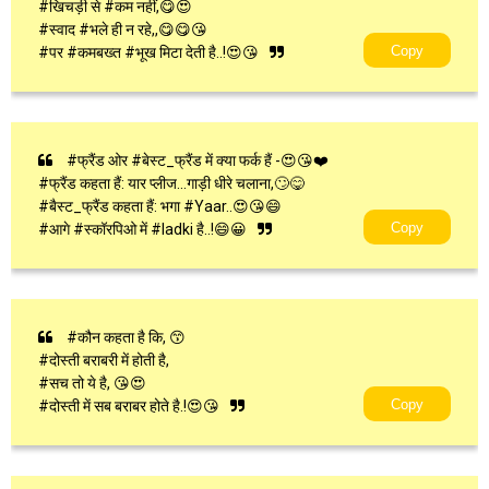
#खिचड़ी से #कम नहीं,😋😍
#स्वाद #भले ही न रहे,,😋😋😘
Copy
#पर #कमबख्त #भूख मिटा देती है..!😍😘
#फ्रैंड ओर #बेस्ट_फ्रैंड में क्या फर्क हैं -😍😘❤️
#फ्रैंड कहता हैं: यार प्लीज...गाड़ी धीरे चलाना,🙄😋
#बैस्ट_फ्रैंड कहता हैं: भगा #Yaar..😍😘😄
Copy
#आगे #स्कॉरपिओ में #ladki है..!😄😀
#कौन कहता है कि, 😙
#दोस्ती बराबरी में होती है,
#सच तो ये है, 😘😍
Copy
#दोस्ती में सब बराबर होते है.!😍😘