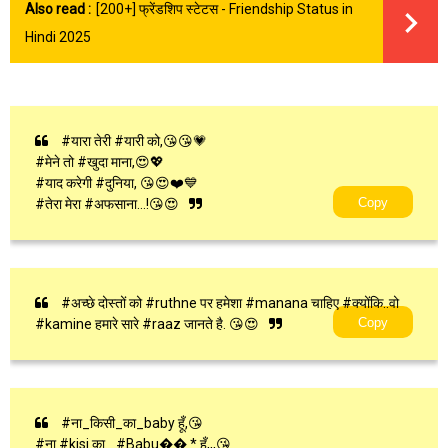
Also read :
[200+] फ्रेंडशिप स्टेटस - Friendship Status in
Hindi 2025
#यारा तेरी #यारी को,😘😘💗
#मेने तो #खुदा माना,😍💖
#याद करेगी #दुनिया, 😘😍❤️💙
Copy
#तेरा मेरा #अफसाना...!😘😍
#अच्छे दोस्तों को #ruthne पर हमेशा #manana चाहिए #क्योंकि..वो
Copy
#kamine हमारे सारे #raaz जानते है. 😘😍
#ना_किसी_का_baby हूँ,😘
#ना #kisi का _#Babu�� * हूँ,,,😘