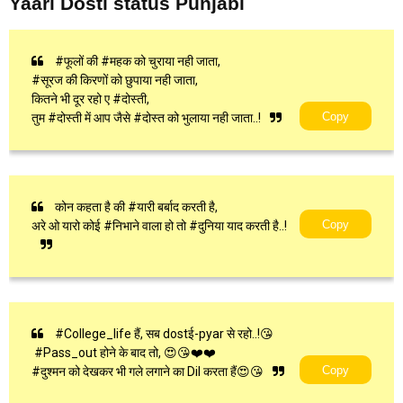
Yaari Dosti status Punjabi
#फूलों की #महक को चुराया नही जाता,
#सूरज की किरणों को छुपाया नही जाता,
कितने भी दूर रहो ए #दोस्ती,
Copy
तुम #दोस्ती में आप जैसे #दोस्त को भुलाया नही जाता..!
कोन कहता है की #यारी बर्बाद करती है,
Copy
अरे ओ यारो कोई #निभाने वाला हो तो #दुनिया याद करती है..!
#College_life हैं, सब dostई-pyar से रहो..!😘
#Pass_out होने के बाद तो, 😍😘❤️❤️
Copy
#दुश्मन को देखकर भी गले लगाने का Dil करता हैं😍😘