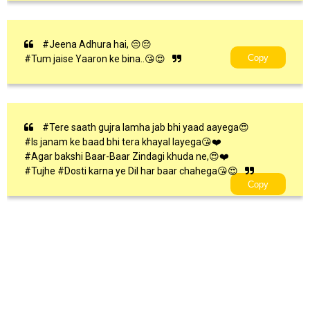
#Jeena Adhura hai, 😔😔
Copy
#Tum jaise Yaaron ke bina..😘😍
#Tere saath gujra lamha jab bhi yaad aayega😍
#Is janam ke baad bhi tera khayal layega😘❤️
#Agar bakshi Baar-Baar Zindagi khuda ne,😍❤️
#Tujhe #Dosti karna ye Dil har baar chahega😘😍
Copy