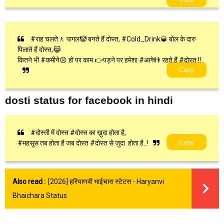
#राह चलते🚶 पागल🤡 बनते हैं दोस्त, #Cold_Drink🥃 बोल के दारु
पिलाते हैं दोस्त,😹
कितने भी #कमीने😣 हो पर काम 👉पड़ने पर हमेशा #आगे👬 रहते हैं #दोस्त !!
Copy
dosti status for facebook in hindi
#दोस्ती में दोस्त #दोस्त का ख़ुदा होता है,
Copy
#महसूस तब होता है जब दोस्त #दोस्त से जुदा होता है..!
Also read :
[2026] हरियाणवी भाईचारा स्टेटस - Haryanvi
Bhaichara Status