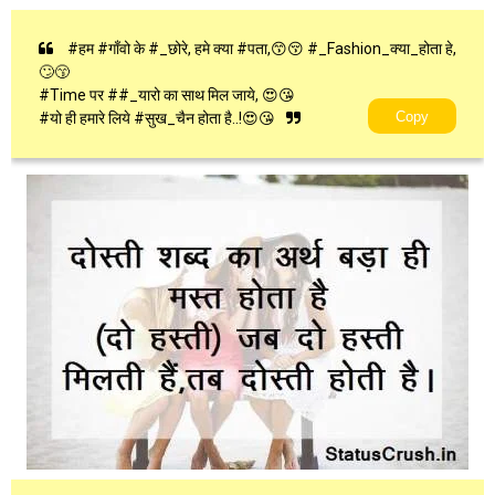
#हम‌ #गाँवो‌ के #_छोरे, हमे क्या #पता,😙😚 #_Fashion_क्या_होता हे,
🙄😙
#Time पर ##_यारो का‌ साथ मिल‌ जाये, 😍😘
Copy
#यो ही हमारे लिये #सुख_चैन होता है..!😍😘