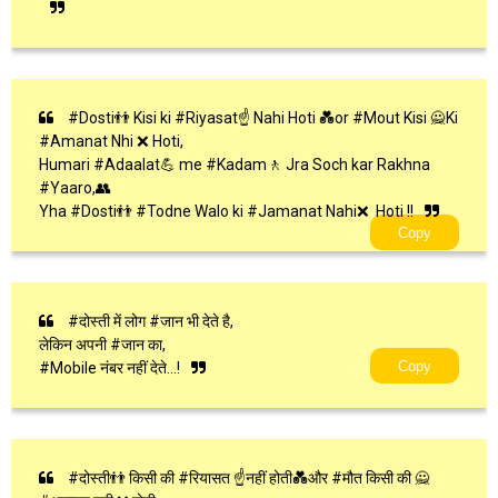
#Dosti👬 Kisi ki #Riyasat☝ Nahi Hoti 💑or #Mout Kisi 🙅Ki
#Amanat Nhi ❌ Hoti,
Humari #Adaalat💪 me #Kadam🚶 Jra Soch kar Rakhna
#Yaaro,👥
Yha #Dosti👬 #Todne Walo ki #Jamanat Nahi❌ Hoti !!
Copy
#दोस्ती में लोग #जान भी देते है,
लेकिन अपनी #जान का,
Copy
#Mobile नंबर नहीं देते...!
#दोस्ती👬 किसी की #रियासत ☝नहीं होती💑और #मौत किसी की 🙅