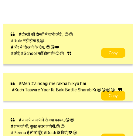
#दोस्तों की दोस्ती में कभी कोई,, 😍😘
#Rule नहीं होता है,😍
#और ये सिखाने के लिए, 😍😘❤️
Copy
#कोई #School नहीं होता है!!😍😘
#Meri #Zindagi me rakha hi kya hai.
#Kuch Taswire Yaar Ki. Baki Bottle Sharab Ki.😍😘😍😘
Copy
#जाम पे जाम पीने से क्या फायदा,😘😍
#शाम को पी, सुबह उतर जायेगी,😘😍
#Peena है तो दो बूँद #Dosti के पियो,💖😍