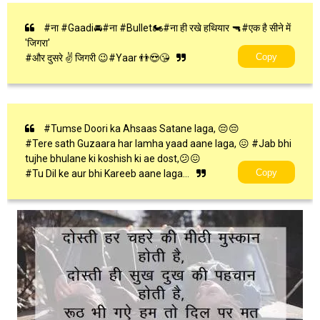
#ना #Gaadi🚘#ना #Bullet🏍#ना ही रखे हथियार 🔫#एक है सीने में
'जिगरा'
Copy
#और दुसरे ✌ जिगरी 😉#Yaar 👬😍😘
#Tumse Doori ka Ahsaas Satane laga, 😔😔
#Tere sath Guzaara har lamha yaad aane laga, 😖 #Jab bhi
tujhe bhulane ki koshish ki ae dost,😕😖
Copy
#Tu Dil ke aur bhi Kareeb aane laga...