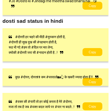
#Jo #Dosto ki #Jindagi me meetha swad bharta hai....😘
Copy
dosti sad status in hindi
#दोस्ती हर चहरे की मीठी #मुस्कान होती है,
#दोस्ती ही सुख दुख की #पहचान होती है,
रूठ भी गऐ #हम तो #दिल पर मत लेना,
Copy
क्योकी #दोस्ती जरा सी #नादान होती है...!
कुछ #दोस्त, दोस्त👬 कम #घरवालो🏡👆 के खबरी ज्यादा होता हैं !!
Copy
#वक्त की #यारी तो हर कोई करता है मेरे #दोस्त,
Copy
मजा तो तब है जब #वक्त बदल जाये पर #यार ना बदले...!