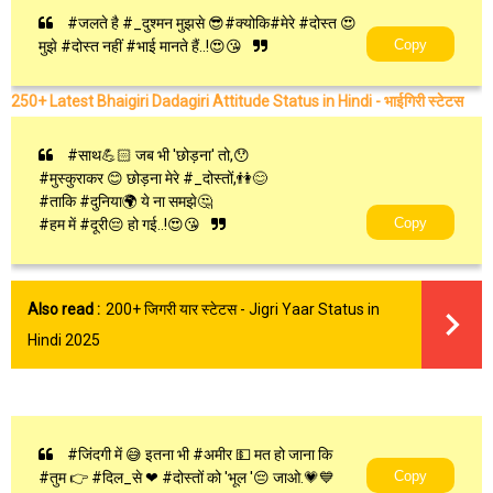
#जलते है #_दुश्मन मुझसे 😎#क्योकि#मेरे #दोस्त 😍
Copy
मुझे #दोस्त नहीं #भाई मानते हैं..!😍😘
250+ Latest Bhaigiri Dadagiri Attitude Status in Hindi - भाईगिरी स्टेटस
#साथ💪🏻 जब भी 'छोड़ना' तो,😯
#मुस्कुराकर 😊 छोड़ना मेरे #_दोस्तों,👫😊
#ताकि #दुनिया🌍 ये ना समझे🤔
Copy
#हम में #दूरी😔 हो गई..!😍😘
Also read :
200+ जिगरी यार स्टेटस - Jigri Yaar Status in
Hindi 2025
#जिंदगी में 😅 इतना भी #अमीर 💵 मत हो जाना कि
Copy
#तुम 👉 #दिल_से ❤ #दोस्तों को 'भूल '😔 जाओ.💗💙