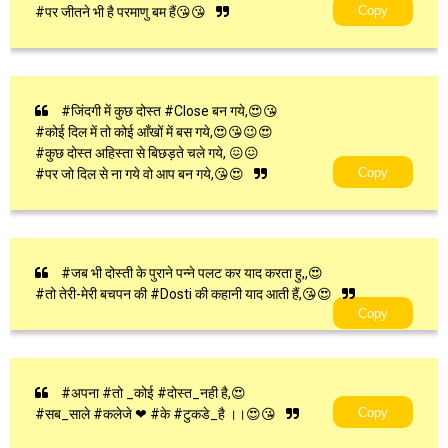
Copy
#पर जीतने भी है परमाणु बम हैं😘😘
#जिंदगी में कुछ दोस्त #Close बन गये,😍😘
#कोई दिल में तो कोई आँखों में बस गये,😍😘😉😍
#कुछ दोस्त अहिस्ता से बिछड़ते चले गये, 😖😖
Copy
#पर जो दिल से ना गये वो आप बन गये,😘😍
#जब भी दोस्ती के पुराने पन्ने पलट कर याद करता हु,,😍
#तो तेरी-मेरी बचपन की #Dosti की कहानी याद आती हैं,😘😍
Copy
#अपना #तो _कोई #दोस्त_नही है,😍
Copy
#सब_साले #कलेजे ❤ #के #टुकडे_है ।।😍😘