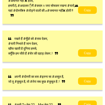
#अमानत नही ❌ होती,
हमारी💪#अदालत ✋मैं #कदम🚶जरा सोचकर रखना #यारो,👥
Copy
यहां #दोस्ती👬 #तोड़ने वालों की ✊#जमानत नहीं❌ होती !!
रखते हैं #मूँछो को #ताव देकर,
#यारी निभाते हैं जान देकर,
खौफ खाती है दुनिया हमसे,
Copy
क्यूँकि हम जीते हैं #शेर की दहाड़ लेकर..!
अपनी #दोस्ती का बस #इतना सा #असूल है,
Copy
जो तू #कुबूल है, तो #तेरा सब कुछ #कुबूल है..!
Copy
#यारी Tu मेरा 22.... Mai तेरा 22....