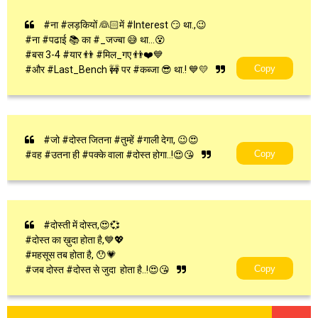
#ना #लड़कियों 👰🏻में #Interest 😏 था.,😉
#ना #पढाई 📚 का #_जज्बा 😅 था...😵
#बस 3-4 #यार 👬 #मिल_गए 👬❤️💙
Copy
#और #Last_Bench 🚧 पर #कब्जा 😎 था.! 💙💛
#जो #दोस्त जितना #तुम्हें #गाली देगा, 😉😍
Copy
#वह #उतना ही #पक्के वाला #दोस्त होगा..!😍😘
#दोस्ती में दोस्त,😍💞
#दोस्त का ख़ुदा होता है,💙💖
#महसूस तब होता है, 😯💗
Copy
#जब दोस्त #दोस्त से जुदा होता है..!😍😘