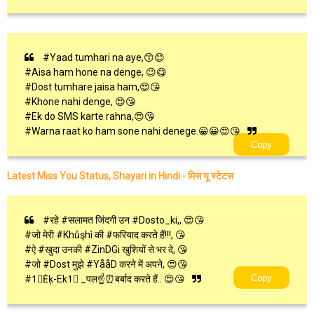
#Yaad tumhari na aye,😙😊
#Aisa ham hone na denge, 😉😋
#Dost tumhare jaisa ham,😍😘
#Khone nahi denge, 😍😘
#Ek do SMS karte rahna,😍😘
#Warna raat ko ham sone nahi denege.😀😀😍😘
Copy
Latest Miss You Status, Shayari in Hindi - मिस यू स्टेटस
#रहे #सलामत जिंदगी उन #Dosto_ki,, 😍😘
#जो मेरी #Khůşhì की #फरियाद करते हैं!!!, 😘
#ऐ #खुदा उनकी #ZinDGi खुशियों से भर दे, 😘
#जो #Dost मुझे #YååD करने में अपने, 😍😘
Copy
#1⃣Ėķ-Ek1⃣ _पल☝⏰बर्बाद करते हैं.. 😍😘