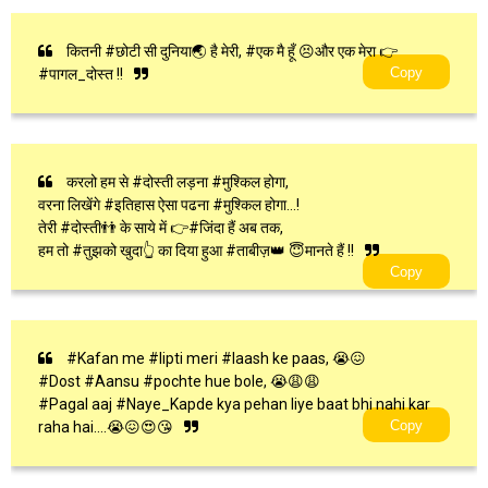
कितनी #छोटी सी दुनिया🌏 है मेरी, #एक मै हूँ 😣और एक मेरा 👉
Copy
#पागल_दोस्त !!
करलो हम से #दोस्ती लड़ना #मुश्किल होगा,
वरना लिखेंगे #इतिहास ऐसा पढना #मुश्किल होगा...!
तेरी #दोस्ती👬 के साये में 👉#जिंदा हैं अब तक,
हम तो #तुझको खुदा👆 का दिया हुआ #ताबीज़👑 😇मानते हैं !!
Copy
#Kafan me #lipti meri #laash ke paas, 😭😖
#Dost #Aansu #pochte hue bole, 😭😩😩
#Pagal aaj #Naye_Kapde kya pehan liye baat bhi nahi kar
Copy
raha hai....😭😖😍😘