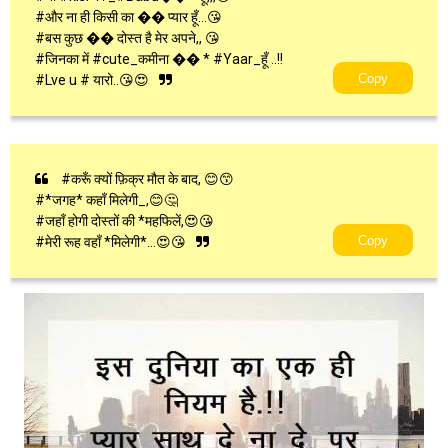
#और ना ही किसी का �� ​प्यार​ हूँ…😘
#बस कुछ �� ​दोस्त​ है मेर अपने,, 😘
#जिनका में #cute_कमीना �� * #Yaar_हूँ ..!!
Copy
#Lve u # यारो..😘😍
#करूँ क्यों फ़िक्र मौत के बाद, 😊😙
#*जगह* कहाँ मिलेगी_,😊🤔
#जहाँ होगी दोस्तों की *महफिलें,😍😘
Copy
#मेरी रूह वहाँ *मिलेगी*…😍😘