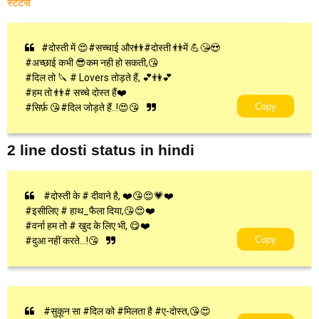
स्टेटस
#दोस्ती में 😍#सच्चाई और👬#दोस्ती 👬में 💪😘😍
#अच्छाई कभी 😎कम नही हो सकती,😘
#दिल तो 🔪 # Lovers तोड़ते हैं, 💕👫💕
#हम तो 👬# सच्चे दोस्त हैं❤️
Copy
#सिर्फ़ 😘#दिल जोड़ते हैं..!😍😘
2 line dosti status in hindi
#दोस्ती के # दीवाने है, ❤️😘😍💗❤️
#इसीलिए # हाथ_फैला दिया,😘😍❤️
#वर्ना हम तो # खुद के लिए भी, 😋❤️
Copy
#दुआ नहीं करते...!😘
#सुकून सा #दिल को #मिलता है #ए-दोस्त,😘😍