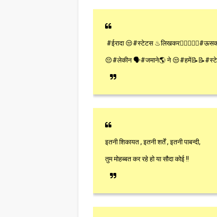
#ईरादा 😒#स्टेटस ♨लिखकर👉🏻👱🏻‍♀#ऊस
😔#लेकीन 🗣#जमाने🌎 ने 😒#हमें📝📝#स्टे
इतनी शिकायत , इतनी शर्तें , इतनी पाबन्दी,
तुम मोहब्बत कर रहे हो या सौदा कोई !!