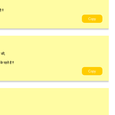
 !!
Copy
 की,
 रहते है !!
Copy