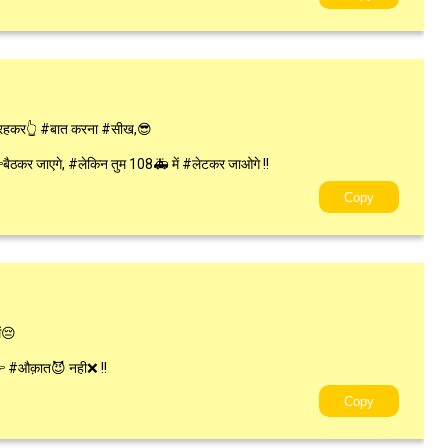
रहकर👆 #बात करना #सीख,😎
बैठकर जाएगे, #लेकिन तुम 108🚑 में #लेटकर जाओगे !!
Copy
ं😔
👉 #औक़ात😈 नही❌ !!
Copy