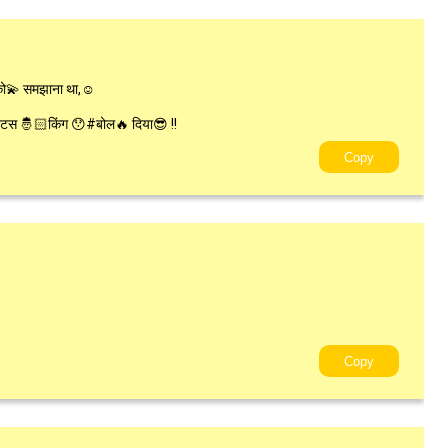
को💫 समझाना था,☺
टस 🤴🏻किंग 😯#बोल🔥 दिया😎 !!
Copy
Copy