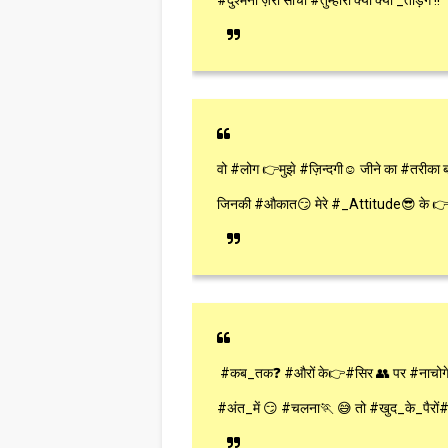
#दुश्मनों ज़रा सोचों #तुम्हारा क्या क्या _तोड़ेंगे !!
वो #लोग 👉मुझे #ज़िन्दगी☺ जीने का #तरीका ब
जिनकी #औकात😏 मेरे #_Attitude😎 के 👉बर
#कब_तक❓ #औरों के👉#सिर 👥 पर #नाचोग
#अंत_में 😏 #चलना🏃 😅 तो #खुद_के_पैरों# 👍