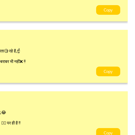
Copy
ता🧐 रहे है,☝
ाबर भी नहीं❌ !!
Copy
े,😂
 पर ही है !!
Copy