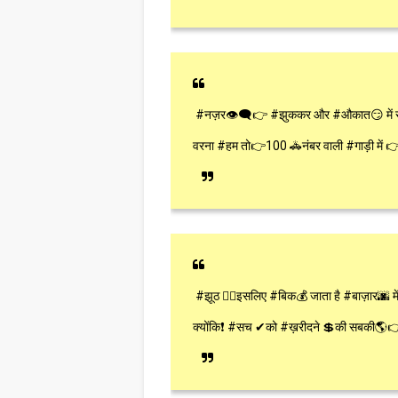
#नज़र👁‍🗨👉 #झुककर और #औकात😏 में 
वरना #हम तो👉100 🚓नंबर वाली #गाड़ी में 👉
#झूठ 👎🏼इसलिए #बिक💰 जाता है #बाज़ार🌆 मे
क्योंकि❗ #सच ✔को #ख़रीदने 💲की सबकी🌎