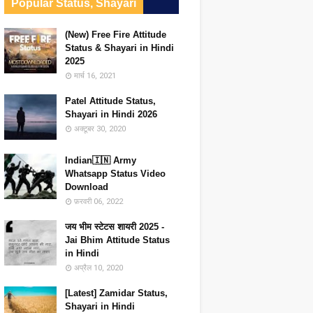
Popular Status, Shayari
(New) Free Fire Attitude
Status & Shayari in Hindi
2025
मार्च 16, 2021
Patel Attitude Status,
Shayari in Hindi 2026
अक्टूबर 30, 2020
Indian🇮🇳 Army
Whatsapp Status Video
Download
फ़रवरी 06, 2022
जय भीम स्टेटस शायरी 2025 -
Jai Bhim Attitude Status
in Hindi
अप्रैल 10, 2020
[Latest] Zamidar Status,
Shayari in Hindi