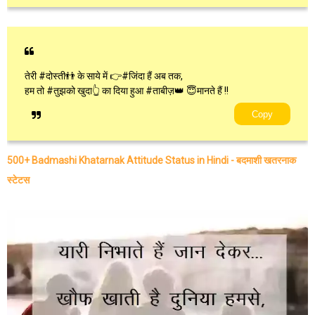
तेरी #दोस्ती👬 के साये में 👉#जिंदा हैं अब तक,
हम तो #तुझको खुदा👆 का दिया हुआ #ताबीज़👑 😇मानते हैं !!
Copy
500+ Badmashi Khatarnak Attitude Status in Hindi - बदमाशी खतरनाक
स्टेटस