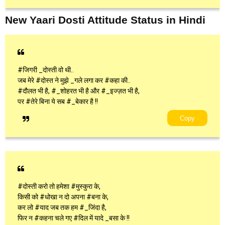
New Yaari Dosti Attitude Status in Hindi
#जिगरी _दोस्ती वो थी..
जब मेरे #दोस्त ने मुझे _गले लगा कर #कहा की..
#दौलत भी है, #_शोहरत भी है और #_इज्ज़त भी है,
पर #तेरे बिना ये सब #_बेकार है !!
Copy
#दोस्ती करो तो हमेशा #मुस्कुरा के,
किसी को #धोखा न दो अपना #बना के,
कर लो #याद जब तक हम #_जिंदा है,
फिर न #कहना चले गए #दिल में यादे _बसा के !!