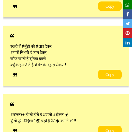
Copy
रखते हैं #मूँछो को #ताव देकर,
#यारी निभाते हैं जान देकर,
खौफ खाती है दुनिया हमसे,
क्यूँकि हम जीते हैं #शेर की दहाड़ लेकर..!
Copy
#दोस्त👬 ही तो होते हैं असली #दौलत,💰
यूँ तो पूरी #ज़िन्दगी🌏 पड़ी है पैसे💲 कमाने को !!
Copy