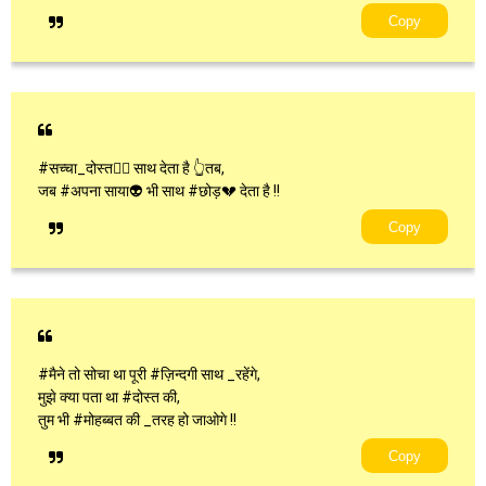
Copy
#सच्चा_दोस्त🙎‍♂️ साथ देता है 👆तब,
जब #अपना साया👽 भी साथ #छोड़💔 देता है !!
Copy
#मैने तो सोचा था पूरी #ज़िन्दगी साथ _रहेंगे,
मुझे क्या पता था #दोस्त की,
तुम भी #मोहब्बत की _तरह हो जाओगे !!
Copy