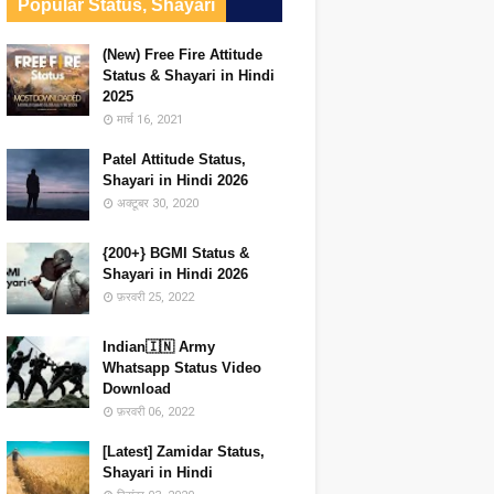
Popular Status, Shayari
(New) Free Fire Attitude
Status & Shayari in Hindi
2025
मार्च 16, 2021
Patel Attitude Status,
Shayari in Hindi 2026
अक्टूबर 30, 2020
{200+} BGMI Status &
Shayari in Hindi 2026
फ़रवरी 25, 2022
Indian🇮🇳 Army
Whatsapp Status Video
Download
फ़रवरी 06, 2022
[Latest] Zamidar Status,
Shayari in Hindi