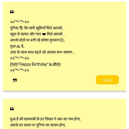
≛≛”*•”*•≛≛
दुनिया 🌎 कि सारी खुशियाँ मिले आपको,
खुदा से रहमत और प्यार ❤️ मिले आपको…
आपके होठों पर बनी रहे हमेशा मुस्कान😊,
दुआ 🙏 है,
उम्र के साथ साथ बढ़ते रहे आपका मान-सम्मान…
≛≛”*•”*•≛≛
🎂🎂“Happy Birthday”🎀🎁🎂
≛≛”*•”*•≛≛
Copy
दुआ है की कामयाबी के हर सिखर पे आप का नाम होगा,
आपके हर कदम पर दुनिया का सलाम होगा,