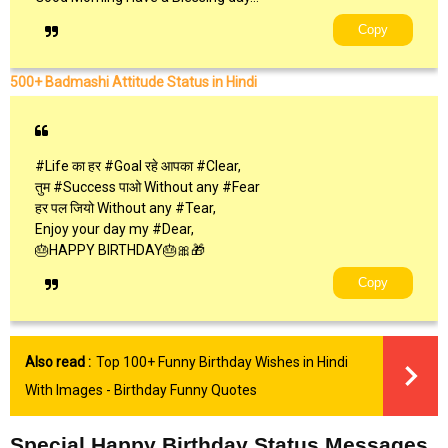
Copy
500+ Badmashi Attitude Status in Hindi
#Life का हर #Goal रहे आपका #Clear,
तुम #Success पाओ Without any #Fear
हर पल जियो Without any #Tear,
Enjoy your day my #Dear,
🎂HAPPY BIRTHDAY🎂🎀🎁
Copy
Also read :
Top 100+ Funny Birthday Wishes in Hindi
With Images - Birthday Funny Quotes
Special Happy Birthday Status Messages