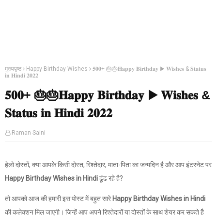
मुख्यपृष्ठ
Happy Birthday Wishes
𝟓𝟎𝟎+ 🎂🎂𝐇𝐚𝐩𝐩𝐲 𝐁𝐢𝐫𝐭𝐡𝐝𝐚𝐲 ▶ 𝐖𝐢𝐬𝐡𝐞𝐬 & 𝐒𝐭𝐚𝐭𝐮𝐬
𝐢𝐧 𝐇𝐢𝐧𝐝𝐢 𝟐𝟎𝟐𝟐
𝟓𝟎𝟎+ 🎂🎂𝐇𝐚𝐩𝐩𝐲 𝐁𝐢𝐫𝐭𝐡𝐝𝐚𝐲 ▶ 𝐖𝐢𝐬𝐡𝐞𝐬 &
𝐒𝐭𝐚𝐭𝐮𝐬 𝐢𝐧 𝐇𝐢𝐧𝐝𝐢 𝟐𝟎𝟐𝟐
Raman Saini
हेलो दोस्तों, क्या आपके किसी दोस्त, रिश्तेदार, माता-पिता का जन्मदिन है और आप इंटरनेट पर
Happy Birthday Wishes in Hindi
ढूंढ रहे है?
तो आपको आज की हमारी इस पोस्ट में बहुत सारे
Happy Birthday Wishes in Hindi
की कलेक्शन मिल जाएगी। जिन्हें आप अपने रिश्तेदारों या दोस्तों के साथ शेयर कर सकते हैै