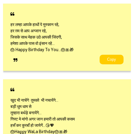
हर लम्हा आपके हाथों पे मुस्कान रहे,
हर ग़म से आप अन्जान रहे,
जिसके साथ मेहक उठे आपकी जिंदगी,
हमेशा आपके पास वो इंसान रहे…
🎂 Happy Birthday To You…🎂🎀🎁
Copy
खुद भी नाचेंगे ‍ तुमको ‍ भी नचायेंगे…
बड़ी धुम धाम से
तुम्हारा बर्थड़े बनायेंगे…
गिफ्ट मे मांगो अगर जान हमारी तो आपकी कसम
हसँ कर कुरबाँ हो जायेगें…😘💖
🎂Haքքy WaLa Birthday🎂🎀🎁